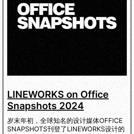
O
N
E
D
U
C
A
T
I
O
N
S
N
A
LINEWORKS on Office
P
Snapshots 2024
S
H
O
岁末年初，全球知名的设计媒体OFFICE
T
SNAPSHOTS刊登了LINEWORKS设计的
S