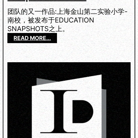
2
0
团队的又一作品:上海金山第二实验小学-
2
南校，被发布于EDUCATION
3
SNAPSHOTS之上。
：
READ MORE...
L
I
N
E
W
O
R
K
S
O
N
E
D
U