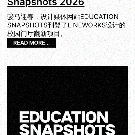
Snapshots 2026
O
F
T
骏马迎春，设计媒体网站EDUCATION
H
SNAPSHOTS刊登了LINEWORKS设计的
E
校园门厅翻新项目。
W
E
：
READ MORE...
E
L
K
I
2
N
0
E
2
W
6
O
R
K
S
O
N
E
D