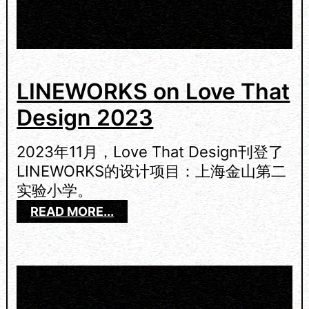
S
N
A
P
S
H
LINEWORKS on Love That
O
Design 2023
T
S
2
2023年11月，Love That Design刊登了
0
LINEWORKS的设计项目：上海金山第二
2
实验小学。
4
：
READ MORE...
L
I
N
E
W
O