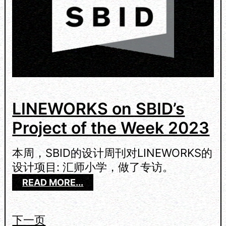
C
A
T
I
O
N
S
N
A
LINEWORKS on SBID’s
P
Project of the Week 2023
S
H
O
本周，SBID的设计周刊对LINEWORKS的
T
设计项目: 汇师小学，做了专访。
S
：
READ MORE...
2
L
0
I
2
N
下一页
3