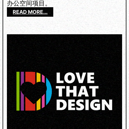
办公空间项目。
2
0
：
READ MORE...
2
L
4
I
N
E
W
O
R
K
S
O
N
O
F
F
I
C
E