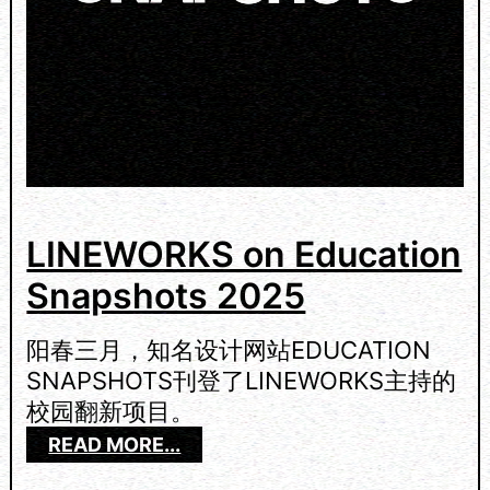
U
C
A
T
I
O
N
S
N
A
LINEWORKS on Education
P
Snapshots 2025
S
H
O
阳春三月，知名设计网站EDUCATION
T
SNAPSHOTS刊登了LINEWORKS主持的
S
校园翻新项目。
2
0
：
READ MORE...
2
L