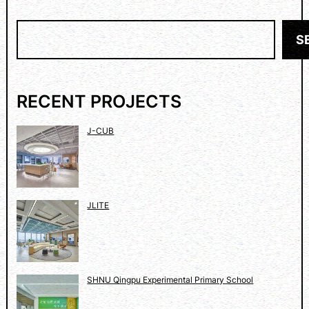
E
W
搜
O
S
索
R
K
S
O
RECENT PROJECTS
N
S
J-CUB
B
I
D
’
JLITE
S
P
R
O
J
SHNU Qingpu Experimental Primary School
E
C