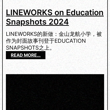
N
A
LINEWORKS on Education
P
Snapshots 2024
S
H
O
LINEWORKS的新做：金山龙航小学，被
T
作为封面故事刊登于EDUCATION
S
SNAPSHOTS之上。
2
0
：
READ MORE...
2
L
5
I
N
E
W
O
R
K
S